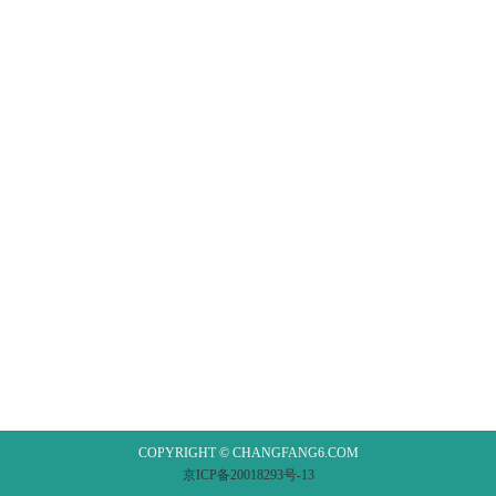
COPYRIGHT © CHANGFANG6.COM
京ICP备20018293号-13