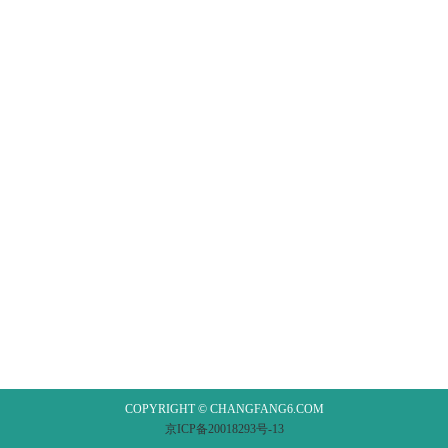
COPYRIGHT © CHANGFANG6.COM
京ICP备20018293号-13